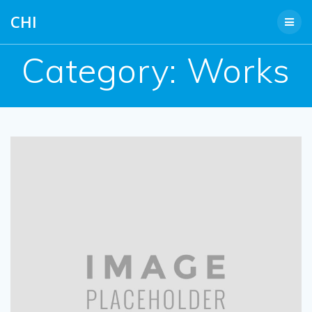
Skip
CHI
to
content
Category:
Works