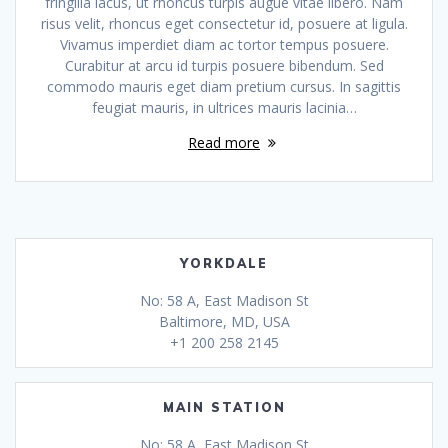
fringilla lacus, ut rhoncus turpis augue vitae libero. Nam
risus velit, rhoncus eget consectetur id, posuere at ligula.
Vivamus imperdiet diam ac tortor tempus posuere.
Curabitur at arcu id turpis posuere bibendum. Sed
commodo mauris eget diam pretium cursus. In sagittis
feugiat mauris, in ultrices mauris lacinia…
Read more
YORKDALE
No: 58 A, East Madison St
Baltimore, MD, USA
+1 200 258 2145
MAIN STATION
No: 58 A, East Madison St