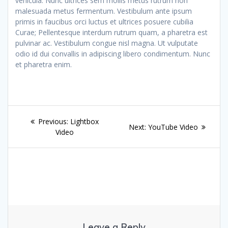
vehicula. Nunc ultrices sem mollis metus rutrum non
malesuada metus fermentum. Vestibulum ante ipsum
primis in faucibus orci luctus et ultrices posuere cubilia
Curae; Pellentesque interdum rutrum quam, a pharetra est
pulvinar ac. Vestibulum congue nisl magna. Ut vulputate
odio id dui convallis in adipiscing libero condimentum. Nunc
et pharetra enim.
Post
Previous
Previous:
Lightbox
Next
Next:
YouTube Video
navigation
post:
Video
post:
Leave a Reply